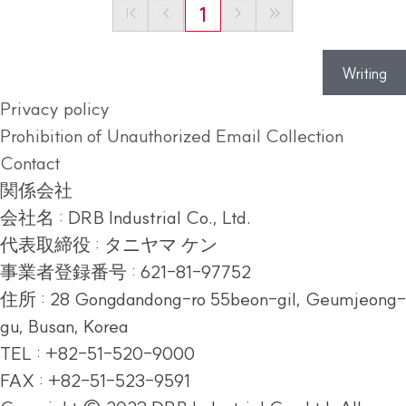
1
Writing
Privacy policy
Prohibition of Unauthorized Email Collection
Contact
関係会社
会社名 : DRB Industrial Co., Ltd.
代表取締役 : タニヤマ ケン
事業者登録番号 : 621-81-97752
住所 :
28 Gongdandong-ro 55beon-gil, Geumjeong-
gu, Busan, Korea
TEL : +82-51-520-9000
FAX : +82-51-523-9591