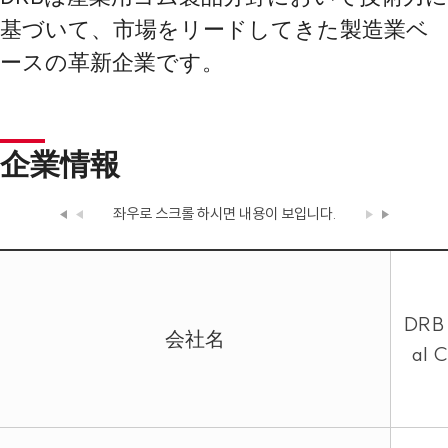
基づいて、市場をリードしてきた製造業ベ
ースの革新企業です。
企業情報
좌우로 스크롤 하시면
내용이 보입니다.
DRB 
会社名
al C