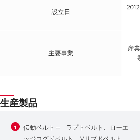
201
設立日
産
主要事業
生産製品
伝動ベルト – ラプトベルト、ローエ
ッジコグドベルト、Vリブドベルト、