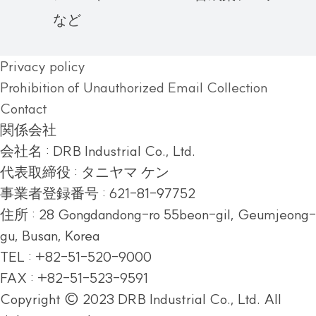
など
Privacy policy
Prohibition of Unauthorized Email Collection
Contact
関係会社
会社名 : DRB Industrial Co., Ltd.
代表取締役 : タニヤマ ケン
事業者登録番号 : 621-81-97752
住所 :
28 Gongdandong-ro 55beon-gil, Geumjeong-
gu, Busan, Korea
TEL : +82-51-520-9000
FAX : +82-51-523-9591
Copyright © 2023 DRB Industrial Co., Ltd. All