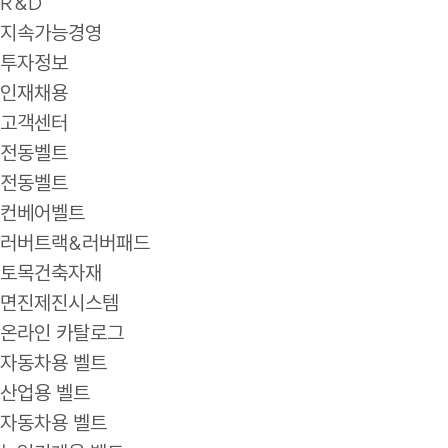
R&D
지속가능경영
투자정보
인재채용
고객센터
전동벨트
전동벨트
컨베어벨트
러버트랙&러버패드
토목건축자재
면진제진시스템
온라인 카탈로그
자동차용 벨트
산업용 벨트
자동차용 벨트