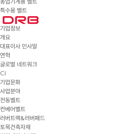
농업기계용 벨트
특수용 벨트
기업정보
개요
대표이사 인사말
연혁
글로벌 네트워크
CI
기업문화
사업분야
전동벨트
컨베어벨트
러버트랙&러버패드
토목건축자재