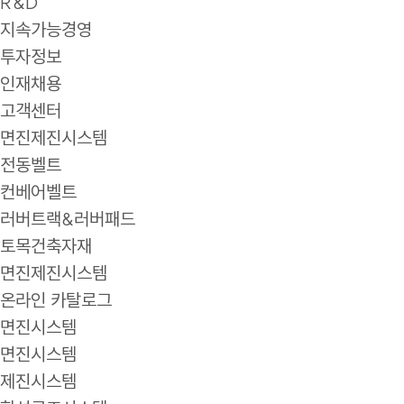
R&D
지속가능경영
투자정보
인재채용
고객센터
면진제진시스템
전동벨트
컨베어벨트
러버트랙&러버패드
토목건축자재
면진제진시스템
온라인 카탈로그
면진시스템
면진시스템
제진시스템