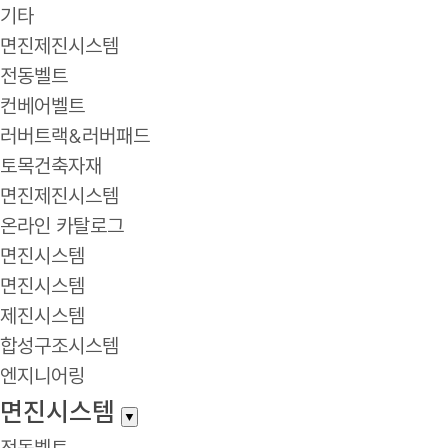
기타
면진제진시스템
전동벨트
컨베어벨트
러버트랙&러버패드
토목건축자재
면진제진시스템
온라인 카탈로그
면진시스템
면진시스템
제진시스템
합성구조시스템
엔지니어링
면진시스템
▼
전동벨트