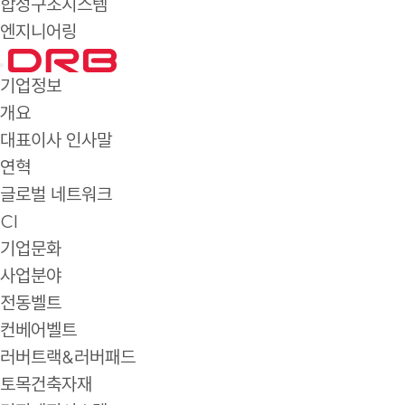
합성구조시스템
엔지니어링
기업정보
개요
대표이사 인사말
연혁
글로벌 네트워크
CI
기업문화
사업분야
전동벨트
컨베어벨트
러버트랙&러버패드
토목건축자재