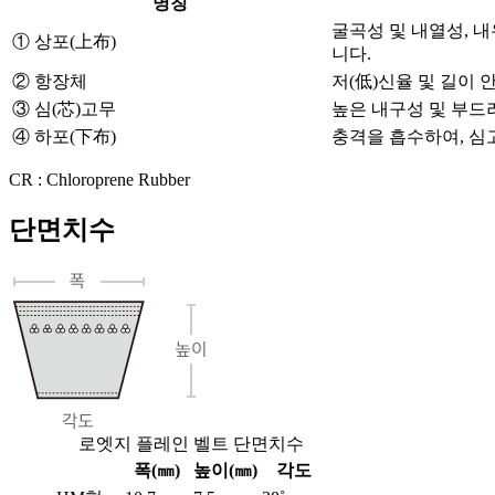
명칭
굴곡성 및 내열성, 
① 상포(上布)
니다.
② 항장체
저(低)신율 및 길이
③ 심(芯)고무
높은 내구성 및 부드
④ 하포(下布)
충격을 흡수하여, 심
CR : Chloroprene Rubber
단면치수
로엣지 플레인 벨트 단면치수
폭(㎜)
높이(㎜)
각도