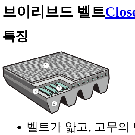
브이리브드 벨트
Clos
특징
벨트가 얇고, 고무의