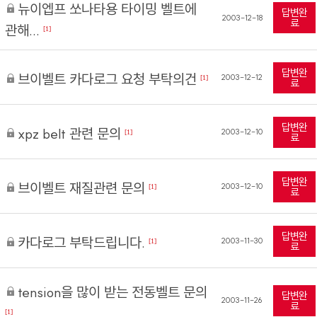
뉴이엡프 쏘나타용 타이밍 벨트에
답변완
2003-12-18
료
관해...
[1]
답변완
브이벨트 카다로그 요청 부탁의건
2003-12-12
[1]
료
답변완
xpz belt 관련 문의
2003-12-10
[1]
료
답변완
브이벨트 재질관련 문의
2003-12-10
[1]
료
답변완
카다로그 부탁드립니다.
2003-11-30
[1]
료
tension을 많이 받는 전동벨트 문의
답변완
2003-11-26
료
[1]