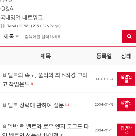
Q&A
국내영업 네트워크
(
218
/
226
Page)
Total :
3388
제목
등록일
상태
벨트의 속도, 풀리의 최소직경 그리
답변완
2004-01-24
료
고 작업온도
[1]
답변완
벨트 장력에 관하여 질문
2004-01-18
[1]
료
일반 랩 밸트와 로우 엣지 코그드 타
답변완
2004-01-11
료
입 벨트의 성능상 차이점
[1]