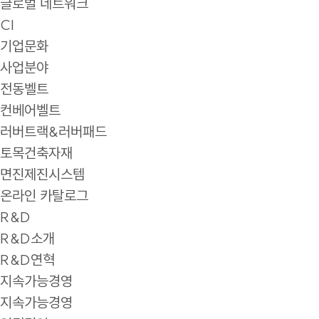
글로벌 네트워크
CI
기업문화
사업분야
전동벨트
컨베어벨트
러버트랙&러버패드
토목건축자재
면진제진시스템
온라인 카탈로그
R&D
R&D소개
R&D연혁
지속가능경영
지속가능경영