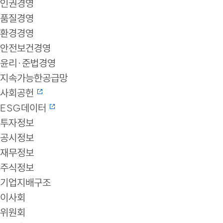
인권경영
품질경영
환경경영
안전보건경영
윤리·준법경영
지속가능한공급망
사회공헌
ESG데이터
투자정보
공시정보
재무정보
주식정보
기업지배구조
이사회
위원회