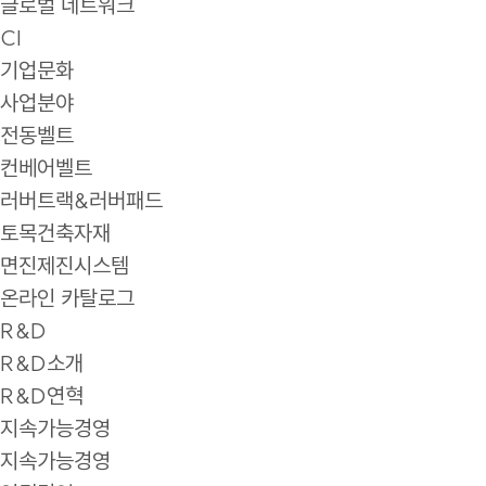
글로벌 네트워크
CI
기업문화
사업분야
전동벨트
컨베어벨트
러버트랙&러버패드
토목건축자재
면진제진시스템
온라인 카탈로그
R&D
R&D소개
R&D연혁
지속가능경영
지속가능경영