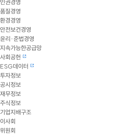
인권경영
품질경영
환경경영
안전보건경영
윤리·준법경영
지속가능한공급망
사회공헌
ESG데이터
투자정보
공시정보
재무정보
주식정보
기업지배구조
이사회
위원회