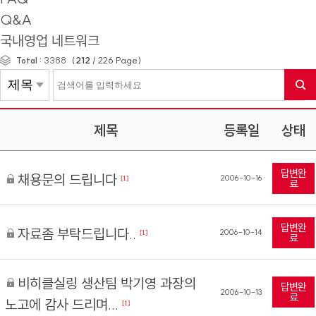
Q&A
국내영업 네트워크
(
212
/
226
Page)
Total :
3388
제목
등록일
상태
답변완
채용문의 드립니다
2006-10-16
[1]
료
답변완
자료좀 부탁드립니다..
2006-10-14
[1]
료
비히클실링 생산팀 박기영 과장의
답변완
2006-10-13
료
노고에 감사 드리며...
[1]