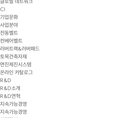
글로벌 네트워크
CI
기업문화
사업분야
전동벨트
컨베어벨트
러버트랙&러버패드
토목건축자재
면진제진시스템
온라인 카탈로그
R&D
R&D소개
R&D연혁
지속가능경영
지속가능경영