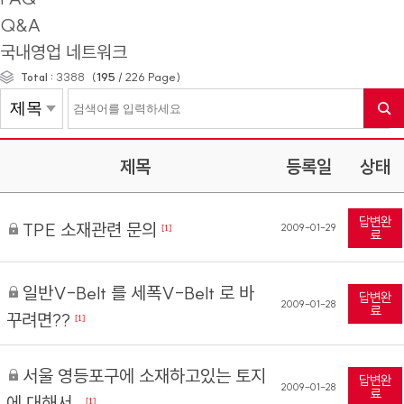
Q&A
국내영업 네트워크
(
195
/
226
Page)
Total :
3388
제목
등록일
상태
답변완
TPE 소재관련 문의
2009-01-29
[1]
료
일반V-Belt 를 세폭V-Belt 로 바
답변완
2009-01-28
료
꾸려면??
[1]
서울 영등포구에 소재하고있는 토지
답변완
2009-01-28
료
에 대해서..
[1]