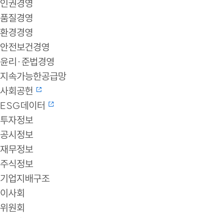
인권경영
품질경영
환경경영
안전보건경영
윤리·준법경영
지속가능한공급망
사회공헌
ESG데이터
투자정보
공시정보
재무정보
주식정보
기업지배구조
이사회
위원회