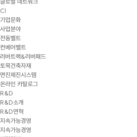
글로벌 네트워크
CI
기업문화
사업분야
전동벨트
컨베어벨트
러버트랙&러버패드
토목건축자재
면진제진시스템
온라인 카탈로그
R&D
R&D소개
R&D연혁
지속가능경영
지속가능경영