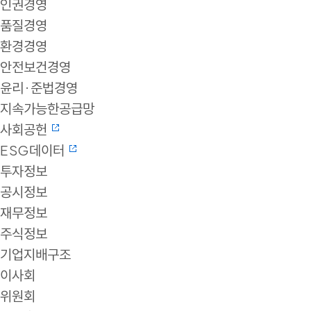
인권경영
품질경영
환경경영
안전보건경영
윤리·준법경영
지속가능한공급망
사회공헌
ESG데이터
투자정보
공시정보
재무정보
주식정보
기업지배구조
이사회
위원회