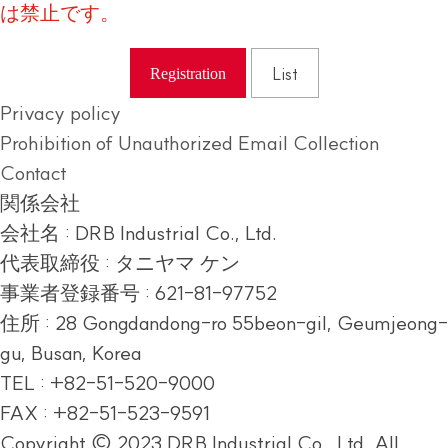
は禁止です。
List
Registration
Privacy policy
Prohibition of Unauthorized Email Collection
Contact
関係会社
会社名 : DRB Industrial Co., Ltd.
代表取締役 : タニヤマ ケン
事業者登録番号 : 621-81-97752
住所 :
28 Gongdandong-ro 55beon-gil, Geumjeong-
gu, Busan, Korea
TEL : +82-51-520-9000
FAX : +82-51-523-9591
Copyright © 2023 DRB Industrial Co., Ltd. All