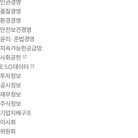
인권경영
품질경영
환경경영
안전보건경영
윤리·준법경영
지속가능한공급망
사회공헌
ESG데이터
투자정보
공시정보
재무정보
주식정보
기업지배구조
이사회
위원회