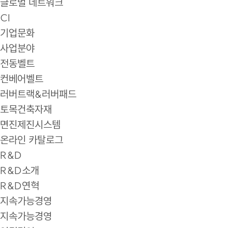
글로벌 네트워크
CI
기업문화
사업분야
전동벨트
컨베어벨트
러버트랙&러버패드
토목건축자재
면진제진시스템
온라인 카탈로그
R&D
R&D소개
R&D연혁
지속가능경영
지속가능경영