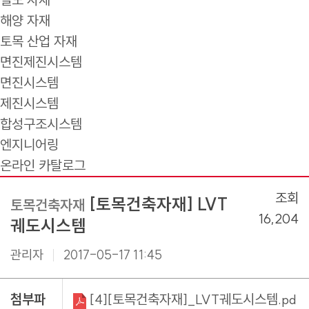
해양 자재
토목 산업 자재
면진제진시스템
면진시스템
제진시스템
합성구조시스템
엔지니어링
온라인 카탈로그
조회
[토목건축자재] LVT
토목건축자재
16,204
궤도시스템
관리자
2017-05-17 11:45
첨부파
[4][토목건축자재]_LVT궤도시스템.pd