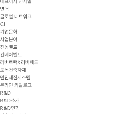
대표이사 인사말
연혁
글로벌 네트워크
CI
기업문화
사업분야
전동벨트
컨베어벨트
러버트랙&러버패드
토목건축자재
면진제진시스템
온라인 카탈로그
R&D
R&D소개
R&D연혁