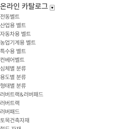
온라인 카탈로그
▼
전동벨트
산업용 벨트
자동차용 벨트
농업기계용 벨트
특수용 벨트
컨베어벨트
심체별 분류
용도별 분류
형태별 분류
러버트랙&러버패드
러버트랙
러버패드
토목건축자재
철도 자재