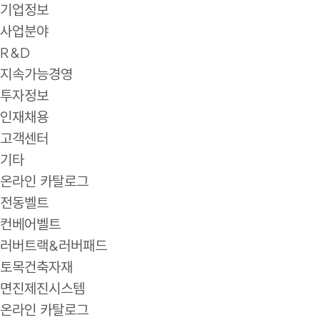
기업정보
사업분야
R&D
지속가능경영
투자정보
인재채용
고객센터
기타
온라인 카탈로그
전동벨트
컨베어벨트
러버트랙&러버패드
토목건축자재
면진제진시스템
온라인 카탈로그