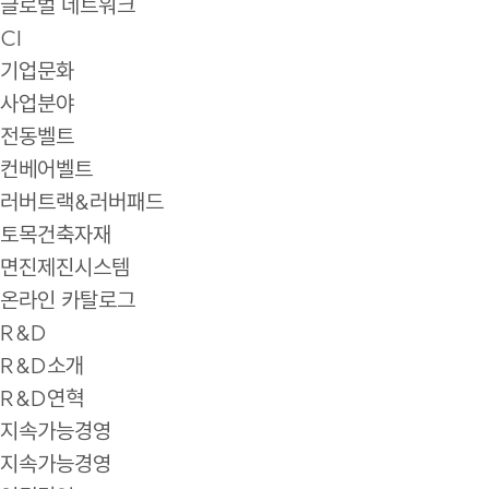
글로벌 네트워크
CI
기업문화
사업분야
전동벨트
컨베어벨트
러버트랙&러버패드
토목건축자재
면진제진시스템
온라인 카탈로그
R&D
R&D소개
R&D연혁
지속가능경영
지속가능경영