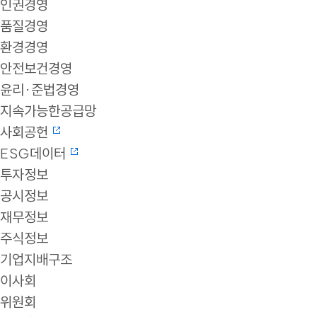
인권경영
품질경영
환경경영
안전보건경영
윤리·준법경영
지속가능한공급망
사회공헌
ESG데이터
투자정보
공시정보
재무정보
주식정보
기업지배구조
이사회
위원회