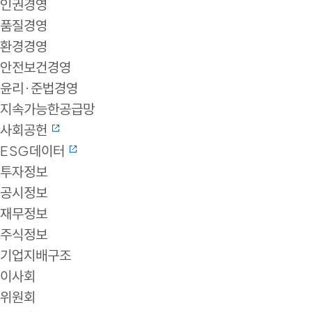
인권경영
품질경영
환경경영
안전보건경영
윤리·준법경영
지속가능한공급망
사회공헌
ESG데이터
투자정보
공시정보
재무정보
주식정보
기업지배구조
이사회
위원회