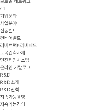
글로벌 네트워크
CI
기업문화
사업분야
전동벨트
컨베어벨트
러버트랙&러버패드
토목건축자재
면진제진시스템
온라인 카탈로그
R&D
R&D소개
R&D연혁
지속가능경영
지속가능경영