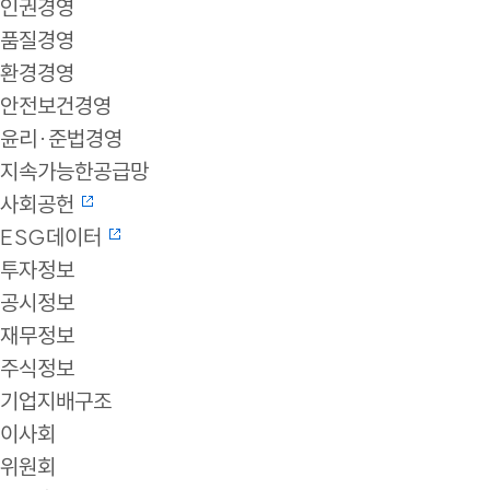
인권경영
품질경영
환경경영
안전보건경영
윤리·준법경영
지속가능한공급망
사회공헌
ESG데이터
투자정보
공시정보
재무정보
주식정보
기업지배구조
이사회
위원회