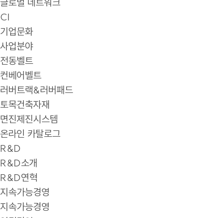
글로벌 네트워크
CI
기업문화
사업분야
전동벨트
컨베어벨트
러버트랙&러버패드
토목건축자재
면진제진시스템
온라인 카탈로그
R&D
R&D소개
R&D연혁
지속가능경영
지속가능경영