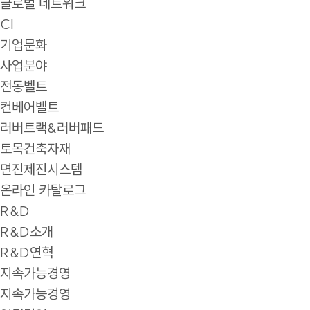
글로벌 네트워크
CI
기업문화
사업분야
전동벨트
컨베어벨트
러버트랙&러버패드
토목건축자재
면진제진시스템
온라인 카탈로그
R&D
R&D소개
R&D연혁
지속가능경영
지속가능경영