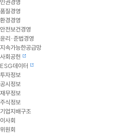
인권경영
품질경영
환경경영
안전보건경영
윤리·준법경영
지속가능한공급망
사회공헌
ESG데이터
투자정보
공시정보
재무정보
주식정보
기업지배구조
이사회
위원회