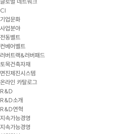
글로벌 네트워크
CI
기업문화
사업분야
전동벨트
컨베어벨트
러버트랙&러버패드
토목건축자재
면진제진시스템
온라인 카탈로그
R&D
R&D소개
R&D연혁
지속가능경영
지속가능경영