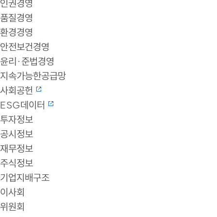
인권경영
품질경영
환경경영
안전보건경영
윤리·준법경영
지속가능한공급망
사회공헌
ESG데이터
투자정보
공시정보
재무정보
주식정보
기업지배구조
이사회
위원회