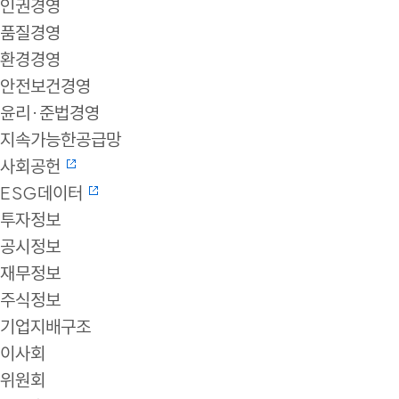
인권경영
품질경영
환경경영
안전보건경영
윤리·준법경영
지속가능한공급망
사회공헌
ESG데이터
투자정보
공시정보
재무정보
주식정보
기업지배구조
이사회
위원회