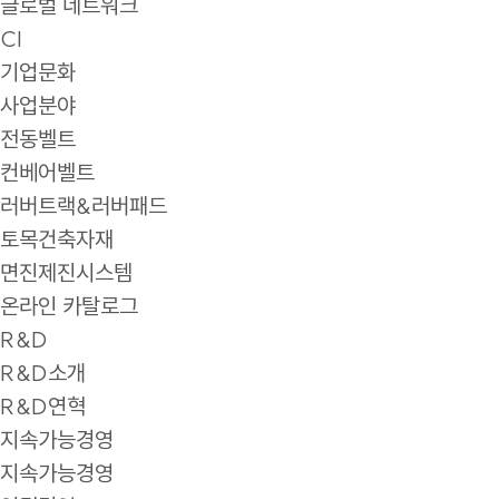
글로벌 네트워크
CI
기업문화
사업분야
전동벨트
컨베어벨트
러버트랙&러버패드
토목건축자재
면진제진시스템
온라인 카탈로그
R&D
R&D소개
R&D연혁
지속가능경영
지속가능경영