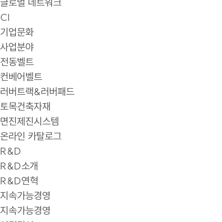
글로벌 네트워크
CI
기업문화
사업분야
전동벨트
컨베어벨트
러버트랙&러버패드
토목건축자재
면진제진시스템
온라인 카탈로그
R&D
R&D소개
R&D연혁
지속가능경영
지속가능경영