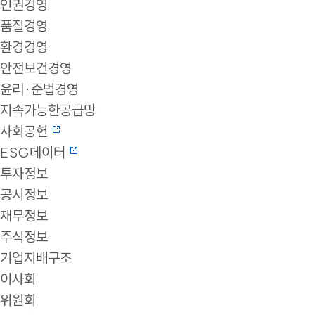
인권경영
품질경영
환경경영
안전보건경영
윤리·준법경영
지속가능한공급망
사회공헌
ESG데이터
투자정보
공시정보
재무정보
주식정보
기업지배구조
이사회
위원회