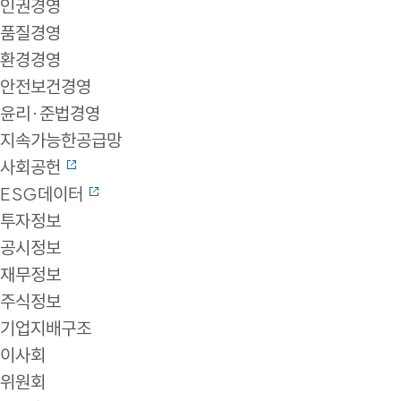
인권경영
품질경영
환경경영
안전보건경영
윤리·준법경영
지속가능한공급망
사회공헌
ESG데이터
투자정보
공시정보
재무정보
주식정보
기업지배구조
이사회
위원회