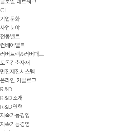
글로벌 네트워크
CI
기업문화
사업분야
전동벨트
컨베어벨트
러버트랙&러버패드
토목건축자재
면진제진시스템
온라인 카탈로그
R&D
R&D소개
R&D연혁
지속가능경영
지속가능경영