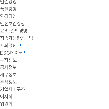
인권경영
품질경영
환경경영
안전보건경영
윤리·준법경영
지속가능한공급망
사회공헌
ESG데이터
투자정보
공시정보
재무정보
주식정보
기업지배구조
이사회
위원회