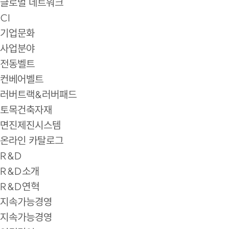
글로벌 네트워크
CI
기업문화
사업분야
전동벨트
컨베어벨트
러버트랙&러버패드
토목건축자재
면진제진시스템
온라인 카탈로그
R&D
R&D소개
R&D연혁
지속가능경영
지속가능경영