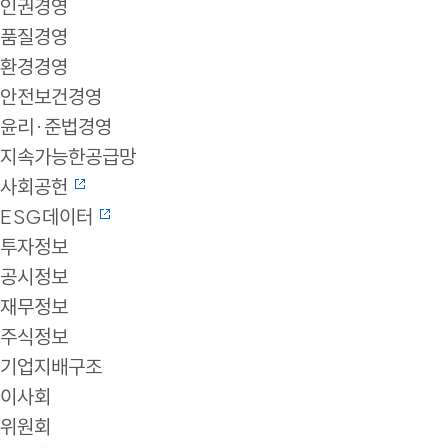
인권경영
품질경영
환경경영
안전보건경영
윤리·준법경영
지속가능한공급망
사회공헌
ESG데이터
투자정보
공시정보
재무정보
주식정보
기업지배구조
이사회
위원회