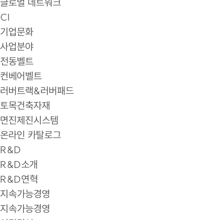
글로벌 네트워크
CI
기업문화
사업분야
전동벨트
컨베어벨트
러버트랙&러버패드
토목건축자재
면진제진시스템
온라인 카탈로그
R&D
R&D소개
R&D연혁
지속가능경영
지속가능경영