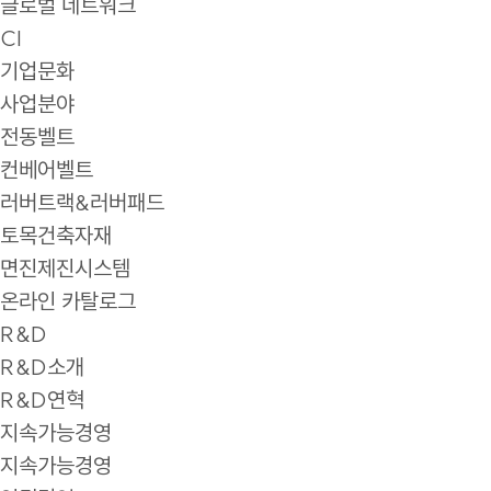
글로벌 네트워크
CI
기업문화
사업분야
전동벨트
컨베어벨트
러버트랙&러버패드
토목건축자재
면진제진시스템
온라인 카탈로그
R&D
R&D소개
R&D연혁
지속가능경영
지속가능경영