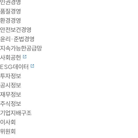
인권경영
품질경영
환경경영
안전보건경영
윤리·준법경영
지속가능한공급망
사회공헌
ESG데이터
투자정보
공시정보
재무정보
주식정보
기업지배구조
이사회
위원회