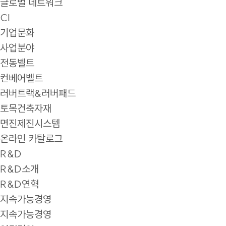
글로벌 네트워크
CI
기업문화
사업분야
전동벨트
컨베어벨트
러버트랙&러버패드
토목건축자재
면진제진시스템
온라인 카탈로그
R&D
R&D소개
R&D연혁
지속가능경영
지속가능경영