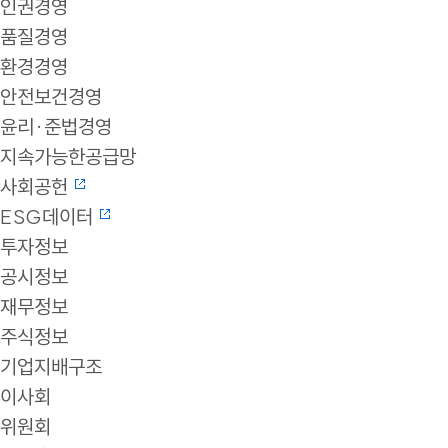
인권경영
품질경영
환경경영
안전보건경영
윤리·준법경영
지속가능한공급망
사회공헌
ESG데이터
투자정보
공시정보
재무정보
주식정보
기업지배구조
이사회
위원회