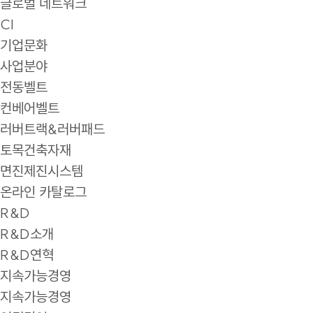
글로벌 네트워크
CI
기업문화
사업분야
전동벨트
컨베어벨트
러버트랙&러버패드
토목건축자재
면진제진시스템
온라인 카탈로그
R&D
R&D소개
R&D연혁
지속가능경영
지속가능경영