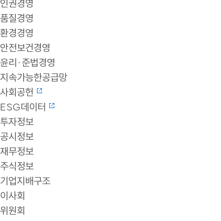
인권경영
품질경영
환경경영
안전보건경영
윤리·준법경영
지속가능한공급망
사회공헌
ESG데이터
투자정보
공시정보
재무정보
주식정보
기업지배구조
이사회
위원회