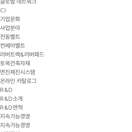
글로벌 네트워크
CI
기업문화
사업분야
전동벨트
컨베어벨트
러버트랙&러버패드
토목건축자재
면진제진시스템
온라인 카탈로그
R&D
R&D소개
R&D연혁
지속가능경영
지속가능경영