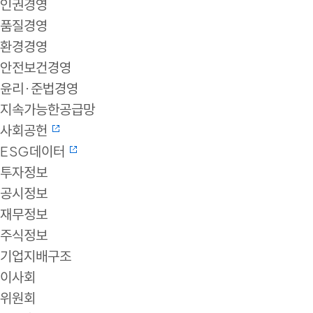
인권경영
품질경영
환경경영
안전보건경영
윤리·준법경영
지속가능한공급망
사회공헌
ESG데이터
투자정보
공시정보
재무정보
주식정보
기업지배구조
이사회
위원회