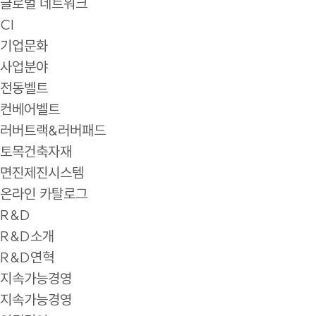
글로벌 네트워크
CI
기업문화
사업분야
전동벨트
컨베어벨트
러버트랙&러버패드
토목건축자재
면진제진시스템
온라인 카탈로그
R&D
R&D소개
R&D연혁
지속가능경영
지속가능경영