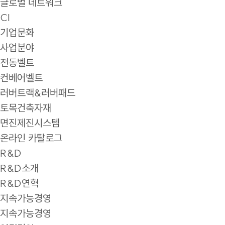
글로벌 네트워크
CI
기업문화
사업분야
전동벨트
컨베어벨트
러버트랙&러버패드
토목건축자재
면진제진시스템
온라인 카탈로그
R&D
R&D소개
R&D연혁
지속가능경영
지속가능경영