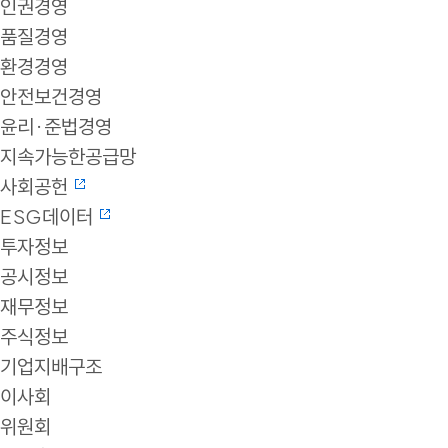
인권경영
품질경영
환경경영
안전보건경영
윤리·준법경영
지속가능한공급망
사회공헌
ESG데이터
투자정보
공시정보
재무정보
주식정보
기업지배구조
이사회
위원회