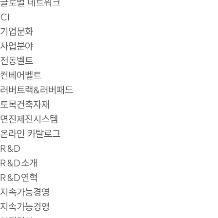
글로벌 네트워크
CI
기업문화
사업분야
전동벨트
컨베어벨트
러버트랙&러버패드
토목건축자재
면진제진시스템
온라인 카탈로그
R&D
R&D소개
R&D연혁
지속가능경영
지속가능경영