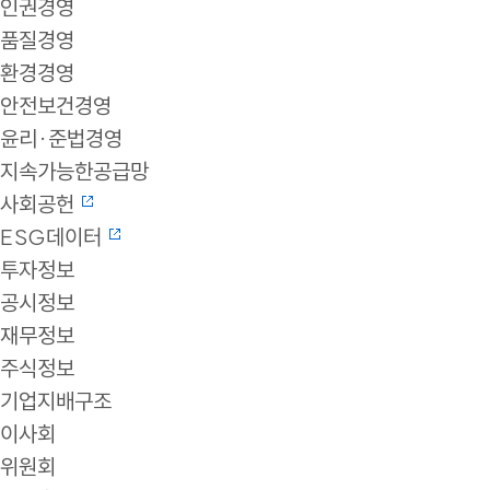
인권경영
품질경영
환경경영
안전보건경영
윤리·준법경영
지속가능한공급망
사회공헌
ESG데이터
투자정보
공시정보
재무정보
주식정보
기업지배구조
이사회
위원회