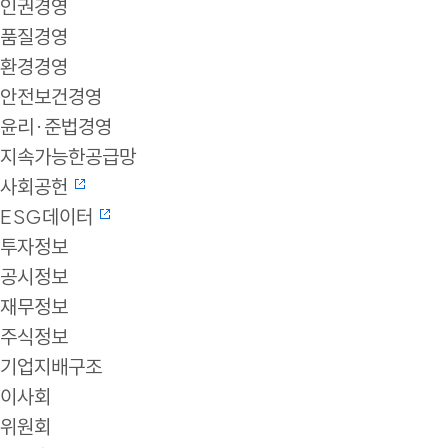
인권경영
품질경영
환경경영
안전보건경영
윤리·준법경영
지속가능한공급망
사회공헌
ESG데이터
투자정보
공시정보
재무정보
주식정보
기업지배구조
이사회
위원회