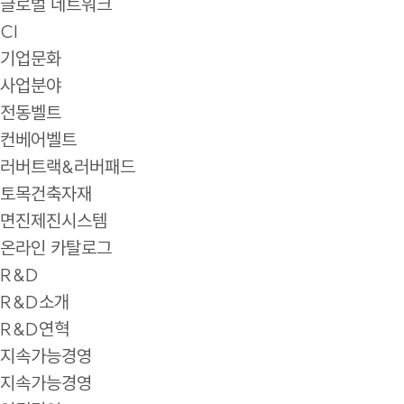
글로벌 네트워크
CI
기업문화
사업분야
전동벨트
컨베어벨트
러버트랙&러버패드
토목건축자재
면진제진시스템
온라인 카탈로그
R&D
R&D소개
R&D연혁
지속가능경영
지속가능경영