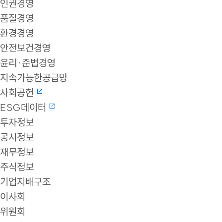
인권경영
품질경영
환경경영
안전보건경영
윤리·준법경영
지속가능한공급망
사회공헌
ESG데이터
투자정보
공시정보
재무정보
주식정보
기업지배구조
이사회
위원회