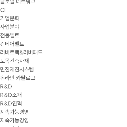
글로벌 네트워크
CI
기업문화
사업분야
전동벨트
컨베어벨트
러버트랙&러버패드
토목건축자재
면진제진시스템
온라인 카탈로그
R&D
R&D소개
R&D연혁
지속가능경영
지속가능경영