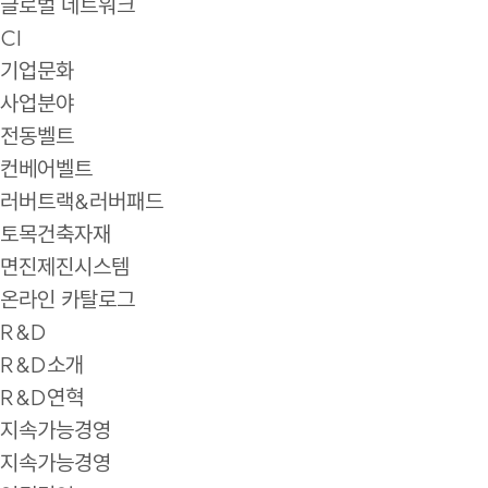
글로벌 네트워크
CI
기업문화
사업분야
전동벨트
컨베어벨트
러버트랙&러버패드
토목건축자재
면진제진시스템
온라인 카탈로그
R&D
R&D소개
R&D연혁
지속가능경영
지속가능경영