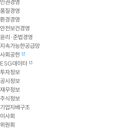
인권경영
품질경영
환경경영
안전보건경영
윤리·준법경영
지속가능한공급망
사회공헌
ESG데이터
투자정보
공시정보
재무정보
주식정보
기업지배구조
이사회
위원회