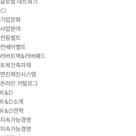
글로벌 네트워크
CI
기업문화
사업분야
전동벨트
컨베어벨트
러버트랙&러버패드
토목건축자재
면진제진시스템
온라인 카탈로그
R&D
R&D소개
R&D연혁
지속가능경영
지속가능경영