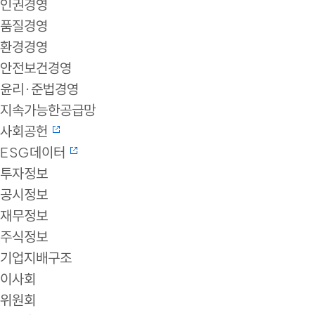
인권경영
품질경영
환경경영
안전보건경영
윤리·준법경영
지속가능한공급망
사회공헌
ESG데이터
투자정보
공시정보
재무정보
주식정보
기업지배구조
이사회
위원회