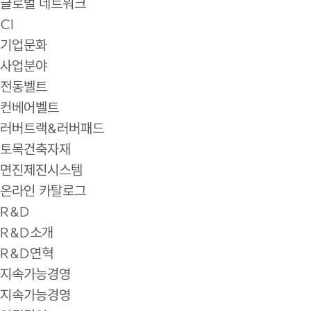
글로벌 네트워크
CI
기업문화
사업분야
전동벨트
컨베어벨트
러버트랙&러버패드
토목건축자재
면진제진시스템
온라인 카탈로그
R&D
R&D소개
R&D연혁
지속가능경영
지속가능경영