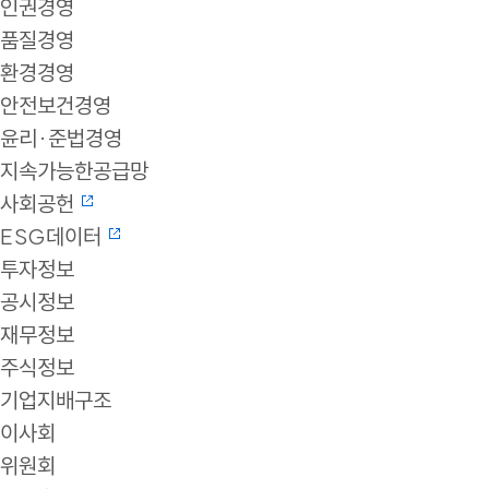
인권경영
품질경영
환경경영
안전보건경영
윤리·준법경영
지속가능한공급망
사회공헌
ESG데이터
투자정보
공시정보
재무정보
주식정보
기업지배구조
이사회
위원회