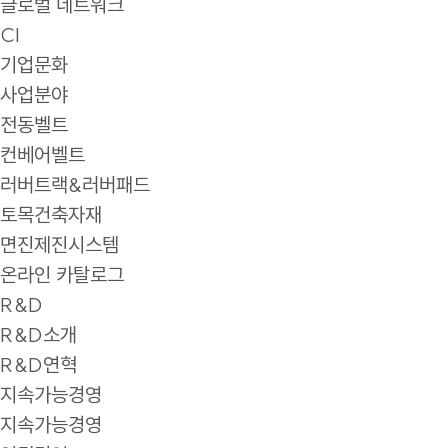
글로벌 네트워크
CI
기업문화
사업분야
전동벨트
컨베어벨트
러버트랙&러버패드
토목건축자재
면진제진시스템
온라인 카탈로그
R&D
R&D소개
R&D연혁
지속가능경영
지속가능경영