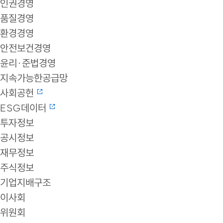
인권경영
품질경영
환경경영
안전보건경영
윤리·준법경영
지속가능한공급망
사회공헌
ESG데이터
투자정보
공시정보
재무정보
주식정보
기업지배구조
이사회
위원회