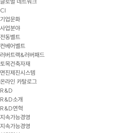
글로벌 네트워크
CI
기업문화
사업분야
전동벨트
컨베어벨트
러버트랙&러버패드
토목건축자재
면진제진시스템
온라인 카탈로그
R&D
R&D소개
R&D연혁
지속가능경영
지속가능경영