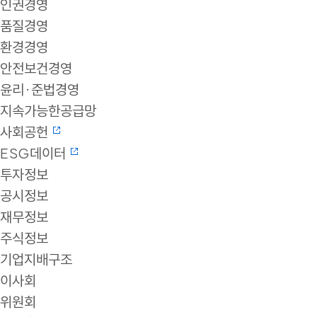
인권경영
품질경영
환경경영
안전보건경영
윤리·준법경영
지속가능한공급망
사회공헌
ESG데이터
투자정보
공시정보
재무정보
주식정보
기업지배구조
이사회
위원회