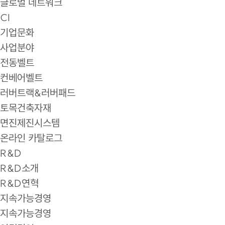
글로벌 네트워크
CI
기업문화
사업분야
전동벨트
컨베어벨트
러버트랙&러버패드
토목건축자재
면진제진시스템
온라인 카탈로그
R&D
R&D소개
R&D연혁
지속가능경영
지속가능경영