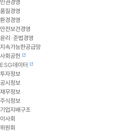
인권경영
품질경영
환경경영
안전보건경영
윤리·준법경영
지속가능한공급망
사회공헌
ESG데이터
투자정보
공시정보
재무정보
주식정보
기업지배구조
이사회
위원회