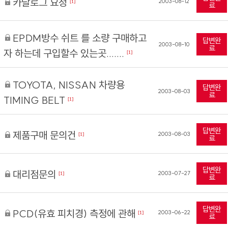
카달로그 요청
2003-08-12
[1]
료
EPDM방수 쉬트 를 소량 구매하고
답변완
2003-08-10
료
자 하는데 구입할수 있는곳.......
[1]
TOYOTA, NISSAN 차량용
답변완
2003-08-03
료
TIMING BELT
[1]
답변완
제품구매 문의건
2003-08-03
[1]
료
답변완
대리점문의
2003-07-27
[1]
료
답변완
PCD(유효 피치경) 측정에 관해
2003-06-22
[1]
료