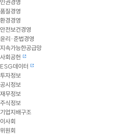
인권경영
품질경영
환경경영
안전보건경영
윤리·준법경영
지속가능한공급망
사회공헌
ESG데이터
투자정보
공시정보
재무정보
주식정보
기업지배구조
이사회
위원회