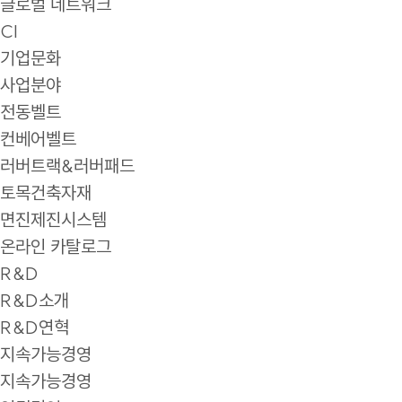
글로벌 네트워크
CI
기업문화
사업분야
전동벨트
컨베어벨트
러버트랙&러버패드
토목건축자재
면진제진시스템
온라인 카탈로그
R&D
R&D소개
R&D연혁
지속가능경영
지속가능경영