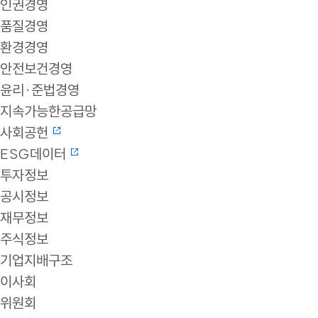
인권경영
품질경영
환경경영
안전보건경영
윤리·준법경영
지속가능한공급망
사회공헌
ESG데이터
투자정보
공시정보
재무정보
주식정보
기업지배구조
이사회
위원회