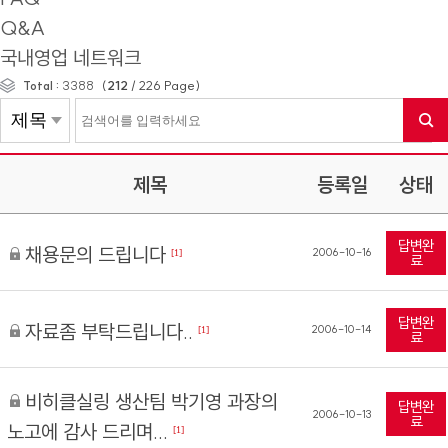
Q&A
국내영업 네트워크
(
212
/
226
Page)
Total :
3388
제목
등록일
상태
답변완
채용문의 드립니다
2006-10-16
[1]
료
답변완
자료좀 부탁드립니다..
2006-10-14
[1]
료
비히클실링 생산팀 박기영 과장의
답변완
2006-10-13
료
노고에 감사 드리며...
[1]