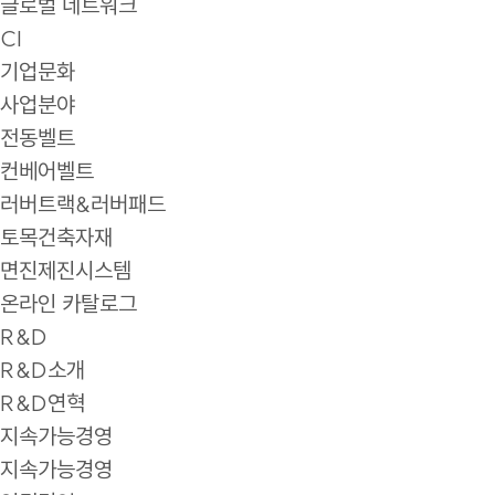
글로벌 네트워크
CI
기업문화
사업분야
전동벨트
컨베어벨트
러버트랙&러버패드
토목건축자재
면진제진시스템
온라인 카탈로그
R&D
R&D소개
R&D연혁
지속가능경영
지속가능경영