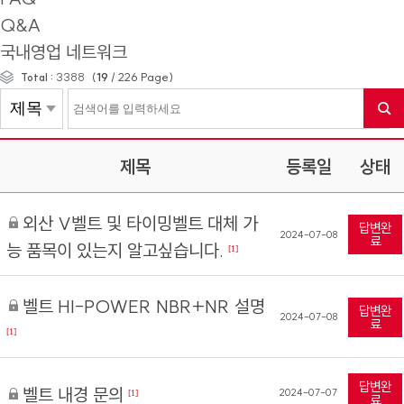
Q&A
국내영업 네트워크
(
19
/
226
Page)
Total :
3388
제목
등록일
상태
외산 V벨트 및 타이밍벨트 대체 가
답변완
2024-07-08
료
능 품목이 있는지 알고싶습니다.
[1]
벨트 HI-POWER NBR+NR 설명
답변완
2024-07-08
료
[1]
답변완
벨트 내경 문의
2024-07-07
[1]
료