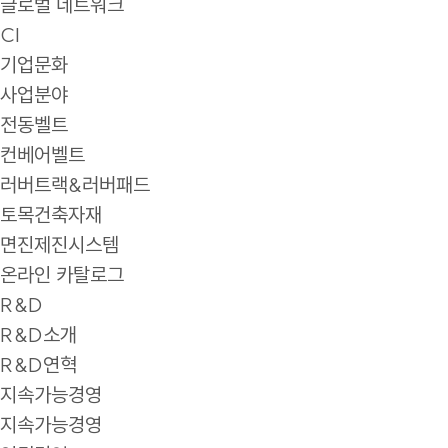
글로벌 네트워크
CI
기업문화
사업분야
전동벨트
컨베어벨트
러버트랙&러버패드
토목건축자재
면진제진시스템
온라인 카탈로그
R&D
R&D소개
R&D연혁
지속가능경영
지속가능경영