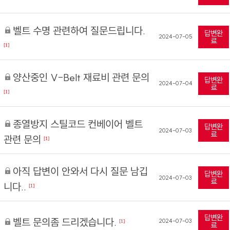
벨트 수명 관련하여 질문드립니다.
답변완
2024-07-05
료
[1]
양산중인 V-Belt 재료비 관련 문의
답변완
2024-07-04
료
[1]
종열방지 스틸코드 컨베이어 벨트
답변완
2024-07-03
료
관련 문의
[1]
아직 답변이 안와서 다시 질문 남깁
답변완
2024-07-03
료
니다..
[1]
답변완
벨트 문의좀 드리겠습니다.
2024-07-03
[1]
료