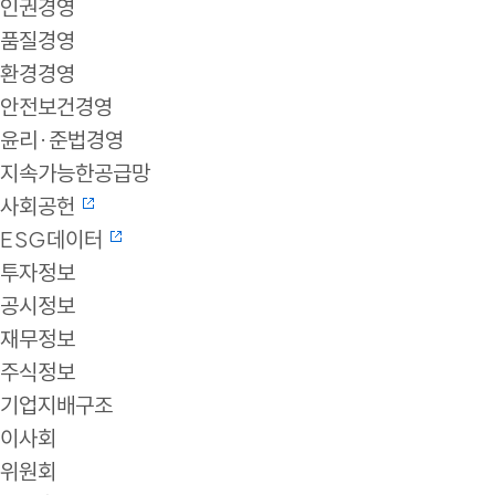
인권경영
품질경영
환경경영
안전보건경영
윤리·준법경영
지속가능한공급망
사회공헌
ESG데이터
투자정보
공시정보
재무정보
주식정보
기업지배구조
이사회
위원회