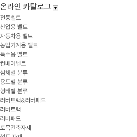
온라인 카탈로그
▼
전동벨트
산업용 벨트
자동차용 벨트
농업기계용 벨트
특수용 벨트
컨베어벨트
심체별 분류
용도별 분류
형태별 분류
러버트랙&러버패드
러버트랙
러버패드
토목건축자재
철도 자재