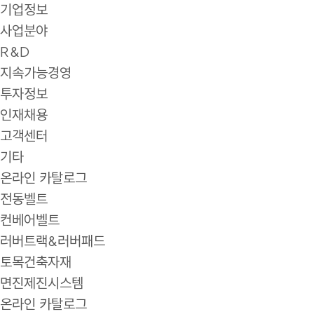
기업정보
사업분야
R&D
지속가능경영
투자정보
인재채용
고객센터
기타
온라인 카탈로그
전동벨트
컨베어벨트
러버트랙&러버패드
토목건축자재
면진제진시스템
온라인 카탈로그