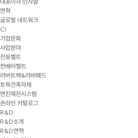
대표이사 인사말
연혁
글로벌 네트워크
CI
기업문화
사업분야
전동벨트
컨베어벨트
러버트랙&러버패드
토목건축자재
면진제진시스템
온라인 카탈로그
R&D
R&D소개
R&D연혁