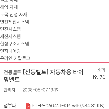
해양 자재
토목 산업 자재
면진제진시스템
면진시스템
제진시스템
합성구조시스템
엔지니어링
온라인 카탈로그
조회
[전동벨트] 자동차용 타이
전동벨트
19,170
밍벨트
관리자
2008-05-07 13:19
첨부파
PT-P-060421-KR.pdf (934.81 KB)