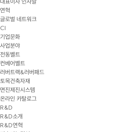
대표이사 인사말
연혁
글로벌 네트워크
CI
기업문화
사업분야
전동벨트
컨베어벨트
러버트랙&러버패드
토목건축자재
면진제진시스템
온라인 카탈로그
R&D
R&D소개
R&D연혁