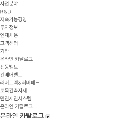
사업분야
R&D
지속가능경영
투자정보
인재채용
고객센터
기타
온라인 카탈로그
전동벨트
컨베어벨트
러버트랙&러버패드
토목건축자재
면진제진시스템
온라인 카탈로그
온라인 카탈로그
▼