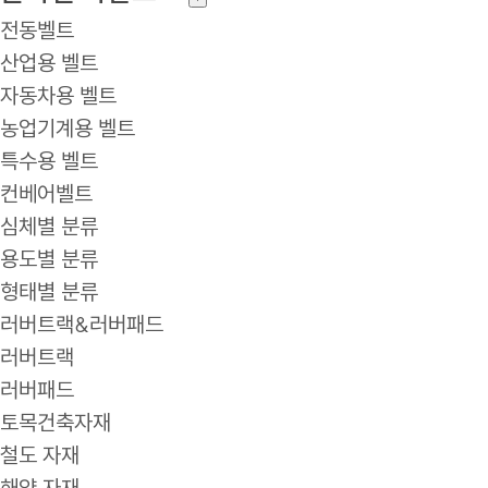
전동벨트
산업용 벨트
자동차용 벨트
농업기계용 벨트
특수용 벨트
컨베어벨트
심체별 분류
용도별 분류
형태별 분류
러버트랙&러버패드
러버트랙
러버패드
토목건축자재
철도 자재
해양 자재