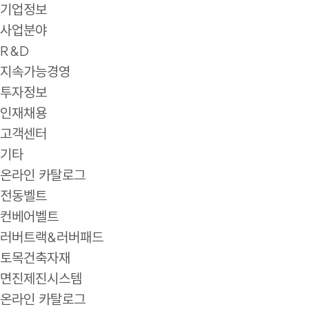
기업정보
사업분야
R&D
지속가능경영
투자정보
인재채용
고객센터
기타
온라인 카탈로그
전동벨트
컨베어벨트
러버트랙&러버패드
토목건축자재
면진제진시스템
온라인 카탈로그