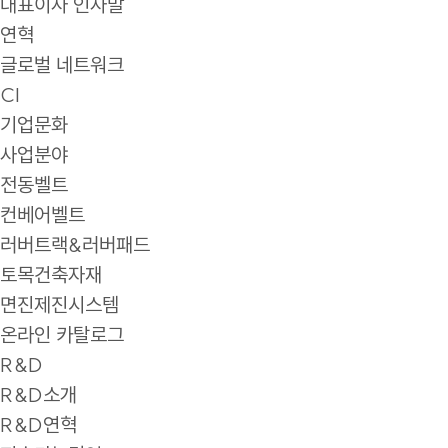
대표이사 인사말
연혁
글로벌 네트워크
CI
기업문화
사업분야
전동벨트
컨베어벨트
러버트랙&러버패드
토목건축자재
면진제진시스템
온라인 카탈로그
R&D
R&D소개
R&D연혁