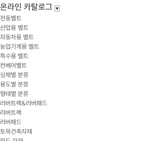
온라인 카탈로그
▼
전동벨트
산업용 벨트
자동차용 벨트
농업기계용 벨트
특수용 벨트
컨베어벨트
심체별 분류
용도별 분류
형태별 분류
러버트랙&러버패드
러버트랙
러버패드
토목건축자재
철도 자재